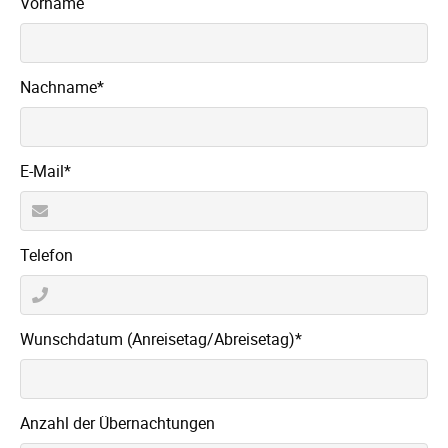
Vorname
Pflichtfeld
Nachname
*
Pflichtfeld
E-Mail
*
Telefon
Pflichtfeld
Wunschdatum (Anreisetag/Abreisetag)
*
Anzahl der Übernachtungen