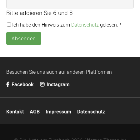
Bitte addieren Sie 6 und 8.
Ich habe den Hinweis zum
Datenschutz
gelesen. *
Absenden
Besuchen Sie uns auch auf anderen Plattformen
Facebook
Instagram
Navigation
Kontakt
AGB
Impressum
Datenschutz
überspringen