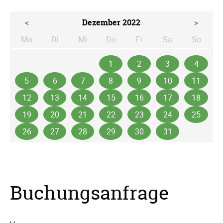
<
Dezember 2022
>
Mo
Di
Mi
Do
Fr
Sa
So
ntag
enstag
ttwoch
nnerstag
eitag
mstag
nntag
1
2
3
4
5
6
7
8
9
10
11
12
13
14
15
16
17
18
19
20
21
22
23
24
25
26
27
28
29
30
31
Buchungsanfrage