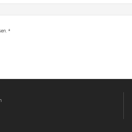
en. *
n