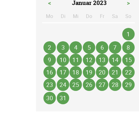
<
Januar 2023
>
Mo
Di
Mi
Do
Fr
Sa
So
ntag
enstag
ttwoch
nnerstag
eitag
mstag
n
1
2
3
4
5
6
7
8
9
10
11
12
13
14
15
16
17
18
19
20
21
22
23
24
25
26
27
28
29
30
31