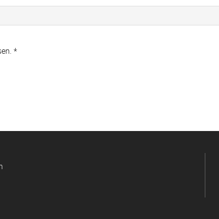
en. *
n