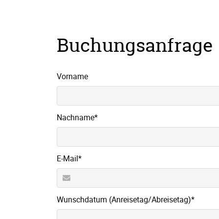
Buchungsanfrage
Vorname
Pflichtfeld
Nachname
*
Pflichtfeld
E-Mail
*
Pflichtfeld
Wunschdatum (Anreisetag/Abreisetag)
*