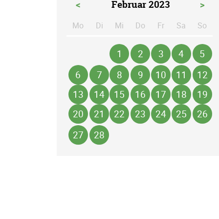
<
Februar 2023
>
Mo
Di
Mi
Do
Fr
Sa
So
ntag
enstag
ttwoch
nnerstag
eitag
mstag
n
1
2
3
4
5
6
7
8
9
10
11
12
13
14
15
16
17
18
19
20
21
22
23
24
25
26
27
28