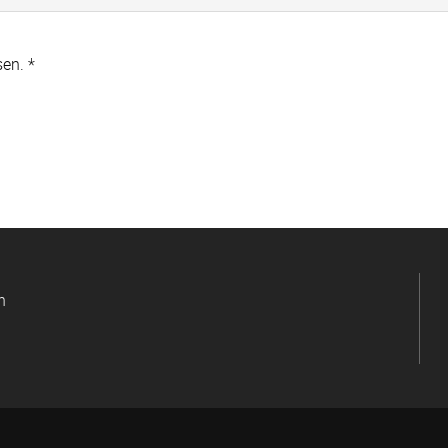
en. *
n