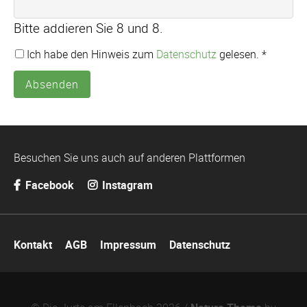
Bitte addieren Sie 8 und 8.
Ich habe den Hinweis zum
Datenschutz
gelesen. *
Absenden
Besuchen Sie uns auch auf anderen Plattformen
Facebook
Instagram
Navigation
Kontakt
AGB
Impressum
Datenschutz
überspringen