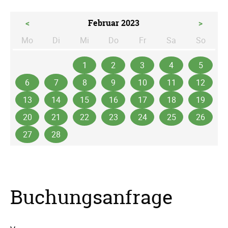
<
Februar 2023
>
Mo
Di
Mi
Do
Fr
Sa
So
ntag
enstag
ttwoch
nnerstag
eitag
mstag
nntag
1
2
3
4
5
6
7
8
9
10
11
12
13
14
15
16
17
18
19
20
21
22
23
24
25
26
27
28
Buchungsanfrage