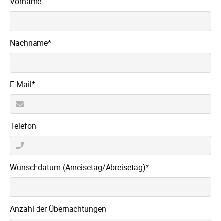
Vorname
Pflichtfeld
Nachname
*
Pflichtfeld
E-Mail
*
Telefon
Pflichtfeld
Wunschdatum (Anreisetag/Abreisetag)
*
Anzahl der Übernachtungen