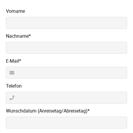
Vorname
Pflichtfeld
Nachname
*
Pflichtfeld
E-Mail
*
Telefon
Pflichtfeld
Wunschdatum (Anreisetag/Abreisetag)
*