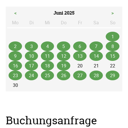
<
Juni 2025
>
Mo
Di
Mi
Do
Fr
Sa
So
ntag
enstag
ttwoch
nnerstag
eitag
mstag
nntag
1
2
3
4
5
6
7
8
9
10
11
12
13
14
15
16
17
18
19
20
21
22
23
24
25
26
27
28
29
30
Buchungsanfrage