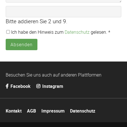
Bitte addieren Sie 2 und 9.
Ich habe den Hinweis zum
Datenschutz
gelesen. *
Absenden
Besuchen Sie uns auch auf anderen Plattformen
Facebook
Instagram
Navigation
Kontakt
AGB
Impressum
Datenschutz
überspringen