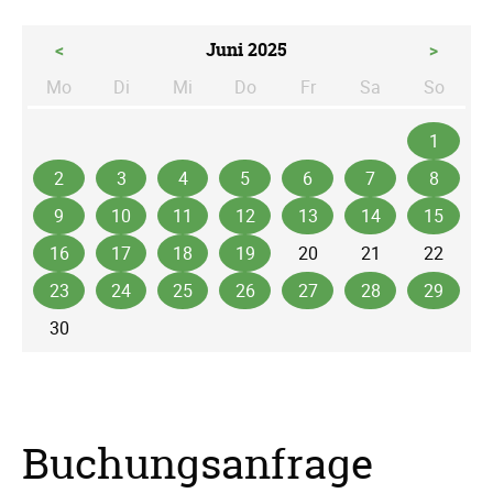
<
Juni 2025
>
Mo
Di
Mi
Do
Fr
Sa
So
ntag
enstag
ttwoch
nnerstag
eitag
mstag
nntag
1
2
3
4
5
6
7
8
9
10
11
12
13
14
15
16
17
18
19
20
21
22
23
24
25
26
27
28
29
30
Buchungsanfrage