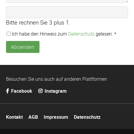
Bitte rechnen Sie 3 plus 1.
Ich habe den Hinweis zum
Datenschutz
gelesen. *
Absenden
Besuchen Sie uns auch auf anderen Plattformen
Facebook
Instagram
Navigation
Kontakt
AGB
Impressum
Datenschutz
überspringen