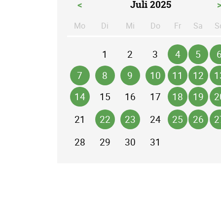
<
Juli 2025
Mo
Di
Mi
Do
Fr
Sa
S
ntag
enstag
ttwoch
nnerstag
eitag
mst
1
2
3
4
5
7
8
9
10
11
12
1
14
15
16
17
18
19
2
21
22
23
24
25
26
2
28
29
30
31