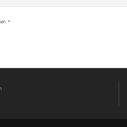
en. *
n