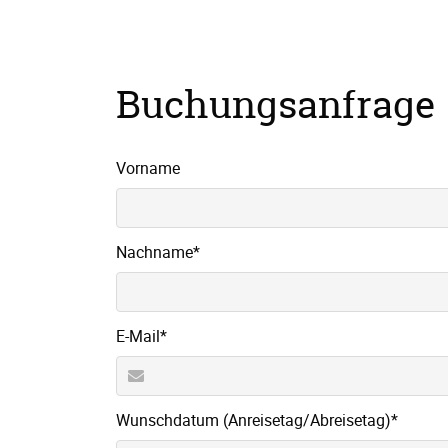
Buchungsanfrage
Vorname
Pflichtfeld
Nachname
*
Pflichtfeld
E-Mail
*
Pflichtfeld
Wunschdatum (Anreisetag/Abreisetag)
*