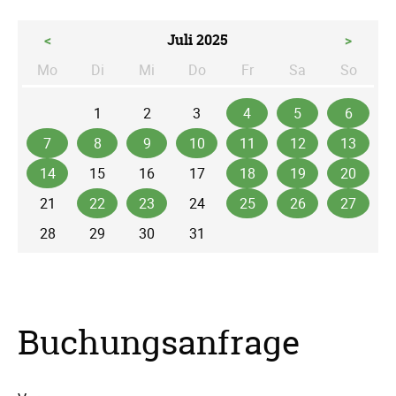
<
Juli 2025
>
Mo
Di
Mi
Do
Fr
Sa
So
ntag
enstag
ttwoch
nnerstag
eitag
mstag
nntag
1
2
3
4
5
6
7
8
9
10
11
12
13
14
15
16
17
18
19
20
21
22
23
24
25
26
27
28
29
30
31
Buchungsanfrage