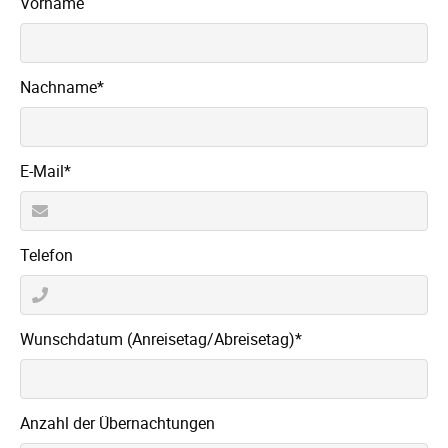
Vorname
Pflichtfeld
Nachname
*
Pflichtfeld
E-Mail
*
Telefon
Pflichtfeld
Wunschdatum (Anreisetag/Abreisetag)
*
Anzahl der Übernachtungen