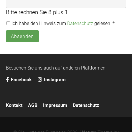
Bitte rechnen Sie 8 plus 1.
Ich habe den Hinweis zum
Datenschutz
gelesen. *
Absenden
Besuchen Sie uns auch auf anderen Plattformen
Facebook
Instagram
Navigation
Kontakt
AGB
Impressum
Datenschutz
überspringen